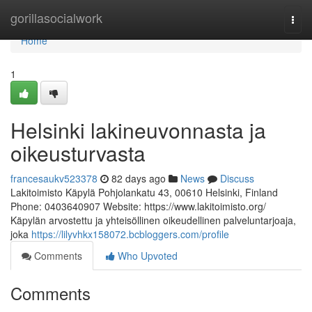
Home
gorillasocialwork
Togg
navi
Home
1
Helsinki lakineuvonnasta ja
oikeusturvasta
francesaukv523378
82 days ago
News
Discuss
Lakitoimisto Käpylä Pohjolankatu 43, 00610 Helsinki, Finland
Phone: 0403640907 Website: https://www.lakitoimisto.org/
Käpylän arvostettu ja yhteisöllinen oikeudellinen palveluntarjoaja,
joka
https://lilyvhkx158072.bcbloggers.com/profile
Comments
Who Upvoted
Comments