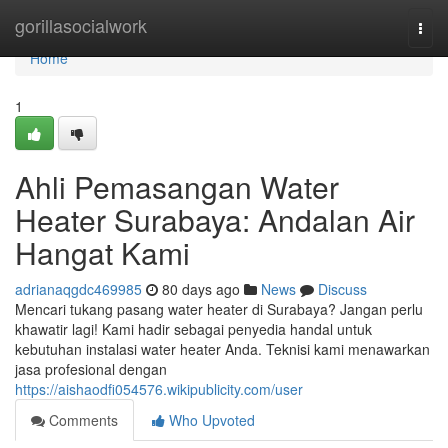
Home
gorillasocialwork
Togg
navi
Home
1
Ahli Pemasangan Water
Heater Surabaya: Andalan Air
Hangat Kami
adrianaqgdc469985
80 days ago
News
Discuss
Mencari tukang pasang water heater di Surabaya? Jangan perlu
khawatir lagi! Kami hadir sebagai penyedia handal untuk
kebutuhan instalasi water heater Anda. Teknisi kami menawarkan
jasa profesional dengan
https://aishaodfi054576.wikipublicity.com/user
Comments
Who Upvoted