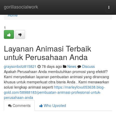
Home
gorillasocialwork
Togg
navi
Home
1
Layanan Animasi Terbaik
untuk Perusahaan Anda
graysonbotz815821
78 days ago
News
Discuss
Apakah Perusahaan Anda membutuhkan promosi yang efektif?
Kami menyediakan layanan pembuatan animasi yang dirancang
khusus untuk memperkuat citra bisnis Anda . Kami menawarkan
solusi lengkap animasi seperti
https://marleyfcvu053638.blog-
gold.com/58988183/pembuatan-animasi-profesional-untuk-
perusahaan-anda
Comments
Who Upvoted