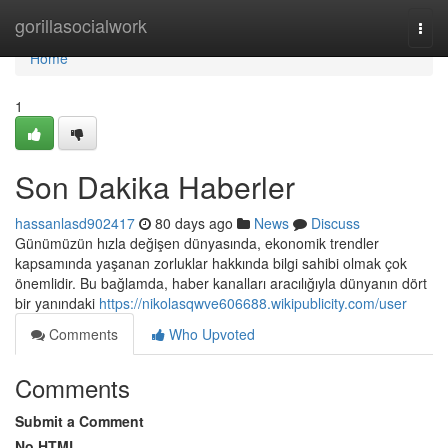
Home
gorillasocialwork
Togg
navi
Home
1
Son Dakika Haberler
hassanlasd902417
80 days ago
News
Discuss
Günümüzün hızla değişen dünyasında, ekonomik trendler
kapsamında yaşanan zorluklar hakkında bilgi sahibi olmak çok
önemlidir. Bu bağlamda, haber kanalları aracılığıyla dünyanın dört
bir yanındaki
https://nikolasqwve606688.wikipublicity.com/user
Comments
Who Upvoted
Comments
Submit a Comment
No HTML