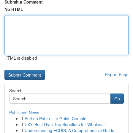
Submit a Comment
No HTML
HTML is disabled
Report Page
Search
Go
Published News
1
Portion Pablo : Le Guide Complet
1
UK's Best Gym Top Suppliers for Wholesal...
1
Understanding ECDIS: A Comprehensive Guide