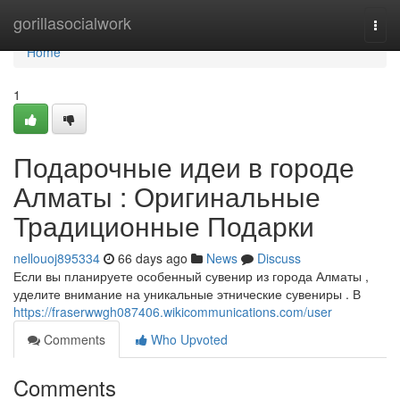
Home
gorillasocialwork
Togg
navi
Home
1
Подарочные идеи в городе
Алматы : Оригинальные
Традиционные Подарки
nellouoj895334
66 days ago
News
Discuss
Если вы планируете особенный сувенир из города Алматы ,
уделите внимание на уникальные этнические сувениры . В
https://fraserwwgh087406.wikicommunications.com/user
Comments
Who Upvoted
Comments