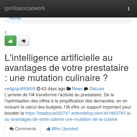
Home
gorillasocialwork
Togg
navi
Home
1
L'intelligence artificielle au
avantages de votre prestataire
: une mutation culinaire ?
neilgzgo855605
63 days ago
News
Discuss
L'arrivée de l'IA transforme l'activité du prestataire. De la
l'optimisation des offres à la simplification des demandes, en en
incluant le calcul des budgets, l'IA offre un support important pour
booster la
https://tessbzus020747.activosblog.com/40186378/l-ia-
au-avantages-de-votre-caterer-une-mutation-de-la-cuisine
Comments
Who Upvoted