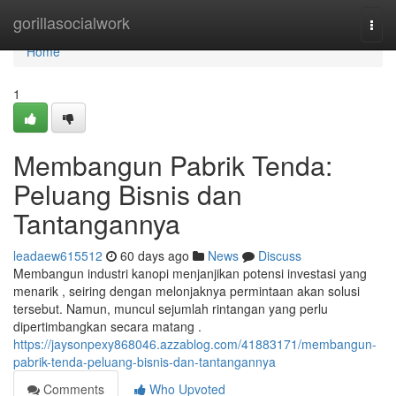
Home
gorillasocialwork
Togg
navi
Home
1
Membangun Pabrik Tenda:
Peluang Bisnis dan
Tantangannya
leadaew615512
60 days ago
News
Discuss
Membangun industri kanopi menjanjikan potensi investasi yang
menarik , seiring dengan melonjaknya permintaan akan solusi
tersebut. Namun, muncul sejumlah rintangan yang perlu
dipertimbangkan secara matang .
https://jaysonpexy868046.azzablog.com/41883171/membangun-
pabrik-tenda-peluang-bisnis-dan-tantangannya
Comments
Who Upvoted