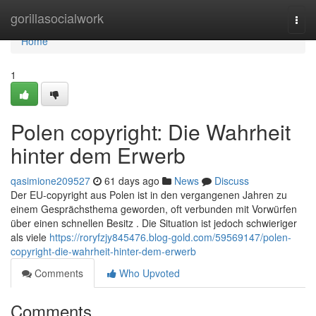
Home
gorillasocialwork
Togg
navi
Home
1
Polen copyright: Die Wahrheit
hinter dem Erwerb
qasimione209527
61 days ago
News
Discuss
Der EU-copyright aus Polen ist in den vergangenen Jahren zu
einem Gesprächsthema geworden, oft verbunden mit Vorwürfen
über einen schnellen Besitz . Die Situation ist jedoch schwieriger
als viele
https://roryfzjy845476.blog-gold.com/59569147/polen-
copyright-die-wahrheit-hinter-dem-erwerb
Comments
Who Upvoted
Comments