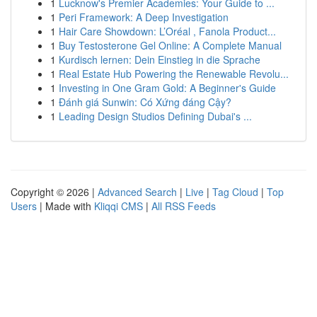
1
Lucknow's Premier Academies: Your Guide to ...
1
Peri Framework: A Deep Investigation
1
Hair Care Showdown: L’Oréal , Fanola Product...
1
Buy Testosterone Gel Online: A Complete Manual
1
Kurdisch lernen: Dein Einstieg in die Sprache
1
Real Estate Hub Powering the Renewable Revolu...
1
Investing in One Gram Gold: A Beginner's Guide
1
Đánh giá Sunwin: Có Xứng đáng Cậy?
1
Leading Design Studios Defining Dubai's ...
Copyright © 2026 |
Advanced Search
|
Live
|
Tag Cloud
|
Top
Users
| Made with
Kliqqi CMS
|
All RSS Feeds