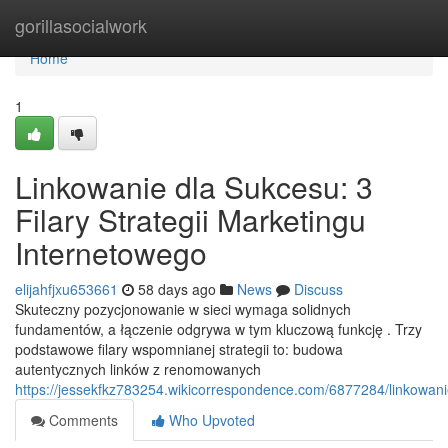
Home
gorillasocialwork
Home
1
Linkowanie dla Sukcesu: 3
Filary Strategii Marketingu
Internetowego
elijahfjxu653661
58 days ago
News
Discuss
Skuteczny pozycjonowanie w sieci wymaga solidnych
fundamentów, a łączenie odgrywa w tym kluczową funkcję . Trzy
podstawowe filary wspomnianej strategii to: budowa
autentycznych linków z renomowanych
https://jessekfkz783254.wikicorrespondence.com/6877284/linkowani
Comments
Who Upvoted