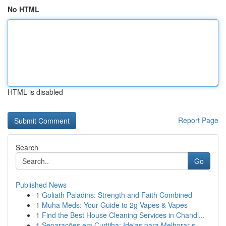
No HTML
HTML is disabled
Report Page
Search
Go
Published News
1
Goliath Paladins: Strength and Faith Combined
1
Muha Meds: Your Guide to 2g Vapes & Vapes
1
Find the Best House Cleaning Services in Chandl...
1
Separações em Curitiba: Ideias para Melhorar s...