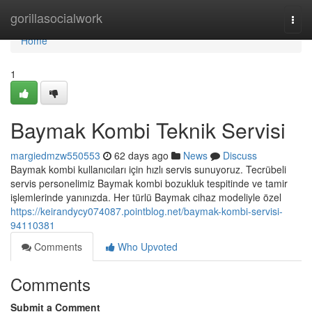
Home
gorillasocialwork
Togg
navi
Home
1
Baymak Kombi Teknik Servisi
margiedmzw550553
62 days ago
News
Discuss
Baymak kombi kullanıcıları için hızlı servis sunuyoruz. Tecrübeli
servis personelimiz Baymak kombi bozukluk tespitinde ve tamir
işlemlerinde yanınızda. Her türlü Baymak cihaz modeliyle özel
https://keirandycy074087.pointblog.net/baymak-kombi-servisi-
94110381
Comments
Who Upvoted
Comments
Submit a Comment