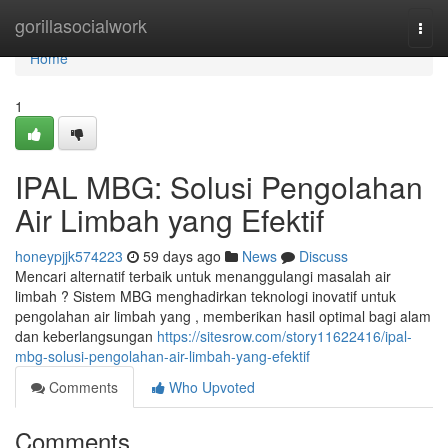
Home
gorillasocialwork
Togg
navi
Home
1
IPAL MBG: Solusi Pengolahan
Air Limbah yang Efektif
honeypjjk574223
59 days ago
News
Discuss
Mencari alternatif terbaik untuk menanggulangi masalah air
limbah ? Sistem MBG menghadirkan teknologi inovatif untuk
pengolahan air limbah yang , memberikan hasil optimal bagi alam
dan keberlangsungan
https://sitesrow.com/story11622416/ipal-
mbg-solusi-pengolahan-air-limbah-yang-efektif
Comments
Who Upvoted
Comments