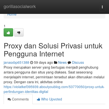
Home
gorillasocialwork
Togg
navi
Home
1
Proxy dan Solusi Privasi untuk
Pengguna Internet
janasxbp651388
59 days ago
News
Discuss
Proxy merupakan server yang bertugas menjadi penghubung
antara pengguna dan situs yang diakses. Saat seseorang
menjelajahi internet, permintaan tersebut akan diteruskan melalui
proxy. Dengan cara ini, aktivitas online
https://violatkef395939.aboutyoublog.com/53770050/proxy-untuk-
perlindungan-identitas-digital
Comments
Who Upvoted