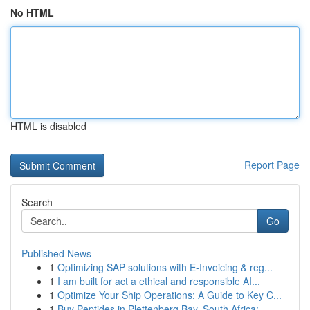
No HTML
HTML is disabled
Report Page
Search
Go
Published News
1
Optimizing SAP solutions with E-Invoicing & reg...
1
I am built for act a ethical and responsible AI...
1
Optimize Your Ship Operations: A Guide to Key C...
1
Buy Peptides in Plettenberg Bay, South Africa: ...