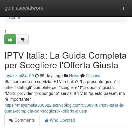
Home
gorillasocialwork
Togg
navi
Home
1
IPTV Italia: La Guida Completa
per Scegliere l'Offerta Giusta
tayaxjzh484109
55 days ago
News
Discuss
Stai cercando un servizio IPTV in Italia? "La presente guida" ti
offre "i dettagli" complete per "scegliere" l'"proposta" giusta.
"Molti" provider "propongono" servizi IPTV in "questo paese", ma
"è importante"
https://mayamska836622.activoblog.com/53389467/iptv-italia-la-
guida-completa-per-scegliere-l-offerta-giusta
Comments
Who Upvoted