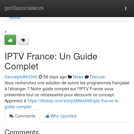
Home
gorillasocialwork
Togg
navi
Home
1
IPTV France: Un Guide
Complet
franceiptv863360
58 days ago
News
Discuss
Vous recherchez une solution de suivre les programmes française
à l'étranger ? Notre guide complet sur l'IPTV France vous
présentera tout ce nécessaires pour découvrir ce concept.
Apprenez à
https://dirstop.com/story28864068/iptv-france-le-
guide-complet
Comments
Who Upvoted
Comments