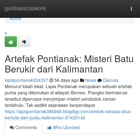
Home
gorillasocialwork
Togg
navi
Home
1
Artefak Pontianak: Misteri Batu
Berukir dari Kalimantan
lapispontianak224337
56 days ago
News
Discuss
Menurut kisah lokal, Lapis Pontianak merupakan sebuah artefak
purba yang ditemukan di wilayah Borneo. Prangko berinskrusi
tersebut dipercaya menyimpan misteri penduduk zaman
terdahulu. Tak sedikit sejarawan berpendapat
https://lapispontianak386946.blogdigy.com/artefak-rahasia-situs-
bertulis-dari-pulau-kalimantan-67420142
Comments
Who Upvoted