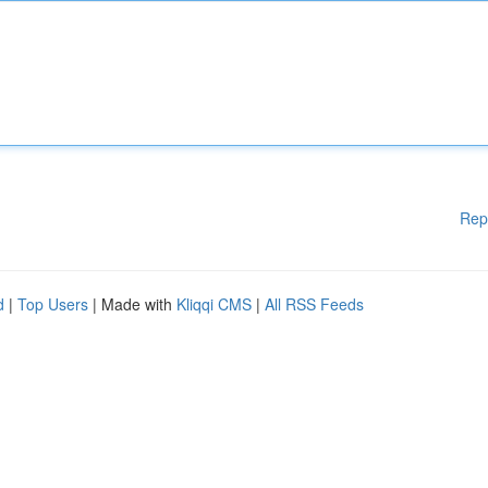
Rep
d
|
Top Users
| Made with
Kliqqi CMS
|
All RSS Feeds