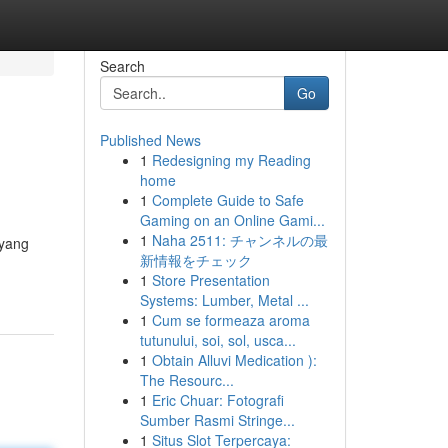
Search
Go
Published News
1
Redesigning my Reading
home
1
Complete Guide to Safe
Gaming on an Online Gami...
1
Naha 2511: チャンネルの最
 yang
新情報をチェック
1
Store Presentation
Systems: Lumber, Metal ...
1
Cum se formeaza aroma
tutunului, soi, sol, usca...
1
Obtain Alluvi Medication ):
The Resourc...
1
Eric Chuar: Fotografi
Sumber Rasmi Stringe...
1
Situs Slot Terpercaya: