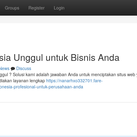
Groups
Register
Login
ia Unggul untuk Bisnis Anda
News
Discuss
ggul ? Solusi kami adalah jawaban Anda untuk menciptakan situs web
ediakan layanan lengkap
https://nanarhxo332701.fare-
nesia-profesional-untuk-perusahaan-anda