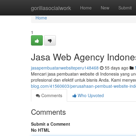
Home
gorillasocialwork
Home
New
Submit
Home
1
Jasa Web Agency Indones
jasapembuatanwebsiteperu148468
55 days ago
Mencari jasa pembuatan website di Indonesia yang un
profesional dan efektif untuk bisnis Anda. Kami meny
blog.com/41560603/perusahaan-pembuat-website-indo
Comments
Who Upvoted
Comments
Submit a Comment
No HTML