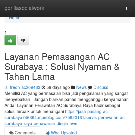
Home
gorillasocialwork
Togg
navi
Home
1
Layanan Pemasangan AC
Surabaya : Solusi Nyaman &
Tahan Lama
isi-freon-ac209483
56 days ago
News
Discuss
Memiliki AC yang bermasalah bisa jadi pengalaman yang sangat
menyebalkan . Jangan biarkan panas mengganggu kenyamanan
Anda! Layanan Perawatan AC Surabaya Raya hadir sebagai
solusi terbaik untuk menangani
https://jasa-pasang-ac-
surabaya746364.mpeblog.com/75620161/servis-perawatan-ac-
surabaya-raya-penawaran-dingin-awet
Comments
Who Upvoted