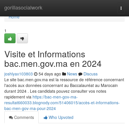
Home
gorillasocialwork
Togg
navi
Home
1
Visite et Informations
bac.men.gov.ma en 2024
joshlyax103803
54 days ago
News
Discuss
Le site bac.men.gov.ma est la ressource de référence concernant
l'accès aux données concernant au Baccalauréat au Marocain
durant 2024 . Les candidats pouvez consulter vos notes
rapidement via
https://bac-men-gov-ma-
resultat660033.blognody.com/51406015/accès-et-informations-
bac-men-gov-ma-pour-2024
Comments
Who Upvoted