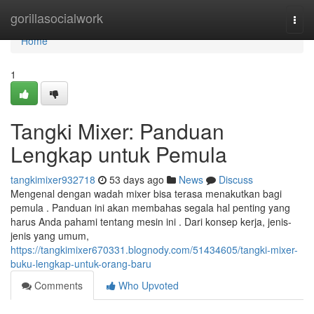
Home
gorillasocialwork
Togg
navi
Home
1
Tangki Mixer: Panduan
Lengkap untuk Pemula
tangkimixer932718
53 days ago
News
Discuss
Mengenal dengan wadah mixer bisa terasa menakutkan bagi
pemula . Panduan ini akan membahas segala hal penting yang
harus Anda pahami tentang mesin ini . Dari konsep kerja, jenis-
jenis yang umum,
https://tangkimixer670331.blognody.com/51434605/tangki-mixer-
buku-lengkap-untuk-orang-baru
Comments
Who Upvoted