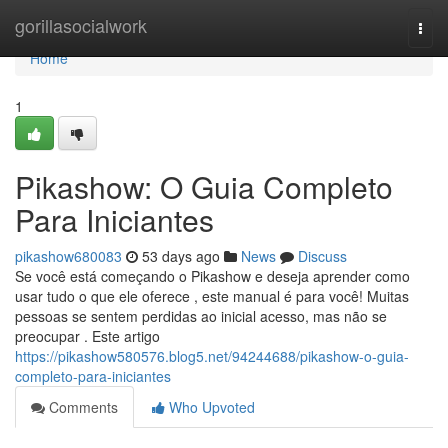
Home
gorillasocialwork
Togg
navi
Home
1
Pikashow: O Guia Completo
Para Iniciantes
pikashow680083
53 days ago
News
Discuss
Se você está começando o Pikashow e deseja aprender como
usar tudo o que ele oferece , este manual é para você! Muitas
pessoas se sentem perdidas ao inicial acesso, mas não se
preocupar . Este artigo
https://pikashow580576.blog5.net/94244688/pikashow-o-guia-
completo-para-iniciantes
Comments
Who Upvoted