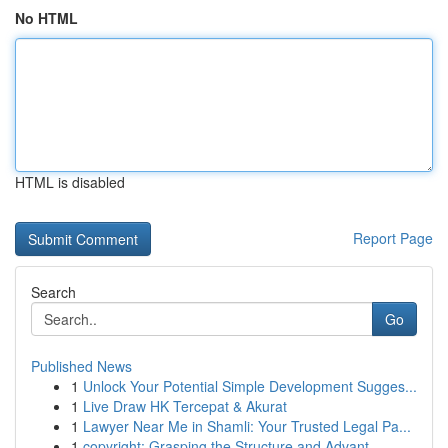
No HTML
HTML is disabled
Report Page
Search
Go
Published News
1
Unlock Your Potential Simple Development Sugges...
1
Live Draw HK Tercepat & Akurat
1
Lawyer Near Me in Shamli: Your Trusted Legal Pa...
1
copyright: Grasping the Structure and Advant...