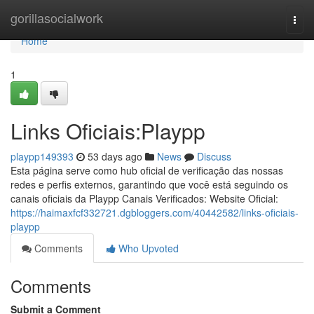
Home
gorillasocialwork
Togg
navi
Home
1
Links Oficiais:Playpp
playpp149393
53 days ago
News
Discuss
Esta página serve como hub oficial de verificação das nossas
redes e perfis externos, garantindo que você está seguindo os
canais oficiais da Playpp Canais Verificados: Website Oficial:
https://haimaxfcf332721.dgbloggers.com/40442582/links-oficiais-
playpp
Comments
Who Upvoted
Comments
Submit a Comment