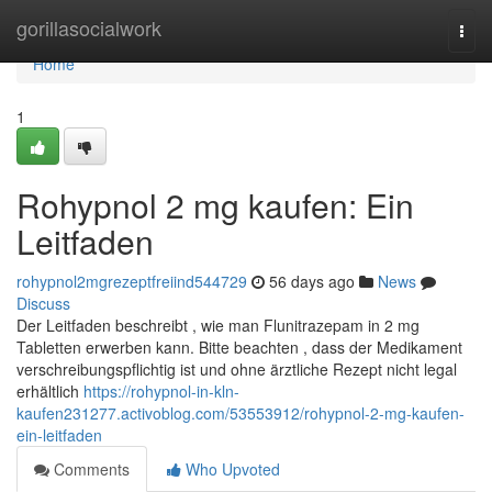
Home
gorillasocialwork
Togg
navi
Home
1
Rohypnol 2 mg kaufen: Ein
Leitfaden
rohypnol2mgrezeptfreiind544729
56 days ago
News
Discuss
Der Leitfaden beschreibt , wie man Flunitrazepam in 2 mg
Tabletten erwerben kann. Bitte beachten , dass der Medikament
verschreibungspflichtig ist und ohne ärztliche Rezept nicht legal
erhältlich
https://rohypnol-in-kln-
kaufen231277.activoblog.com/53553912/rohypnol-2-mg-kaufen-
ein-leitfaden
Comments
Who Upvoted