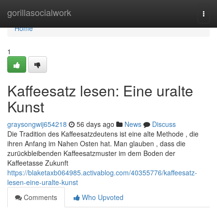
Home
gorillasocialwork
Togg
navi
Home
1
Kaffeesatz lesen: Eine uralte
Kunst
graysongwij654218
56 days ago
News
Discuss
Die Tradition des Kaffeesatzdeutens ist eine alte Methode , die
ihren Anfang im Nahen Osten hat. Man glauben , dass die
zurückbleibenden Kaffeesatzmuster im dem Boden der
Kaffeetasse Zukunft
https://blaketaxb064985.activablog.com/40355776/kaffeesatz-
lesen-eine-uralte-kunst
Comments
Who Upvoted