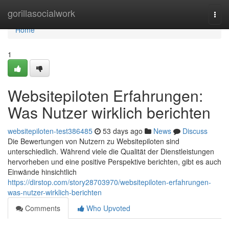
Home
gorillasocialwork
Togg
navi
Home
1
Websitepiloten Erfahrungen:
Was Nutzer wirklich berichten
websitepiloten-test386485
53 days ago
News
Discuss
Die Bewertungen von Nutzern zu Websitepiloten sind
unterschiedlich. Während viele die Qualität der Dienstleistungen
hervorheben und eine positive Perspektive berichten, gibt es auch
Einwände hinsichtlich
https://dirstop.com/story28703970/websitepiloten-erfahrungen-
was-nutzer-wirklich-berichten
Comments
Who Upvoted