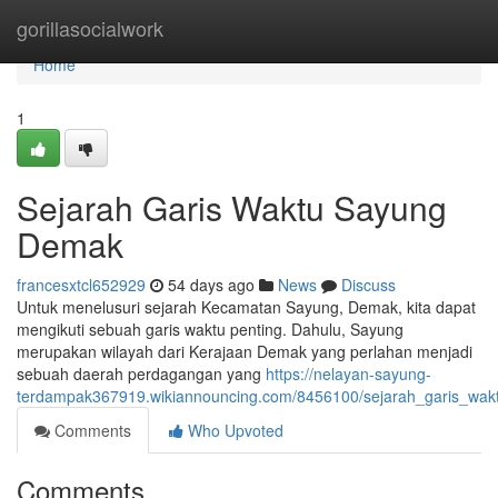
Home
gorillasocialwork
Home
1
Sejarah Garis Waktu Sayung
Demak
francesxtcl652929
54 days ago
News
Discuss
Untuk menelusuri sejarah Kecamatan Sayung, Demak, kita dapat
mengikuti sebuah garis waktu penting. Dahulu, Sayung
merupakan wilayah dari Kerajaan Demak yang perlahan menjadi
sebuah daerah perdagangan yang
https://nelayan-sayung-
terdampak367919.wikiannouncing.com/8456100/sejarah_garis_wa
Comments
Who Upvoted
Comments