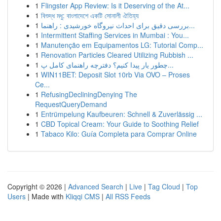
1
Flingster App Review: Is it Deserving of the At...
1
বিশুদ্ধ মধু: বাংলাদেশে একটি সোনালী ঐতিহ্য
1
بررسی دقیق برای احداث نیروگاه خورشیدی : راهنما...
1
Intermittent Staffing Services in Mumbai : You...
1
Manutenção em Equipamentos LG: Tutorial Comp...
1
Renovation Particles Cleared Utilizing Rubbish ...
1
چطور یار پیدا کنیم؟ دفترچه راهنمای کامل پ...
1
WIN11BET: Deposit Slot 10rb Via OVO – Proses
Ce...
1
RefusingDecliningDenying The
RequestQueryDemand
1
Entrümpelung Kaufbeuren: Schnell & Zuverlässig ...
1
CBD Topical Cream: Your Guide to Soothing Relief
1
Tabaco Kilo: Guía Completa para Comprar Online
Copyright © 2026 |
Advanced Search
|
Live
|
Tag Cloud
|
Top
Users
| Made with
Kliqqi CMS
|
All RSS Feeds