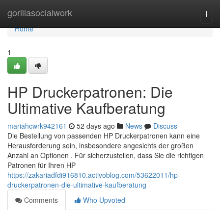
Home
gorillasocialwork
Togg
navi
Home
1
HP Druckerpatronen: Die
Ultimative Kaufberatung
mariahcwrk942161
52 days ago
News
Discuss
Die Bestellung von passenden HP Druckerpatronen kann eine
Herausforderung sein, insbesondere angesichts der großen
Anzahl an Optionen . Für sicherzustellen, dass Sie die richtigen
Patronen für Ihren HP
https://zakariadfdi916810.activoblog.com/53622011/hp-
druckerpatronen-die-ultimative-kaufberatung
Comments
Who Upvoted