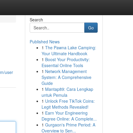
Search
Go
Published News
1
The Pawna Lake Camping:
Your Ultimate Handbook
1
Boost Your Productivity:
Essential Online Tools
1
Network Management
om/user
System: A Comprehensive
Guide
1
Mantap89: Cara Lengkap
untuk Pemula
1
Unlock Free TikTok Coins:
Legit Methods Revealed!
1
Earn Your Engineering
Degree Online: A Complete...
1
Gurgaon's Prime Period: A
Overview to Sen...