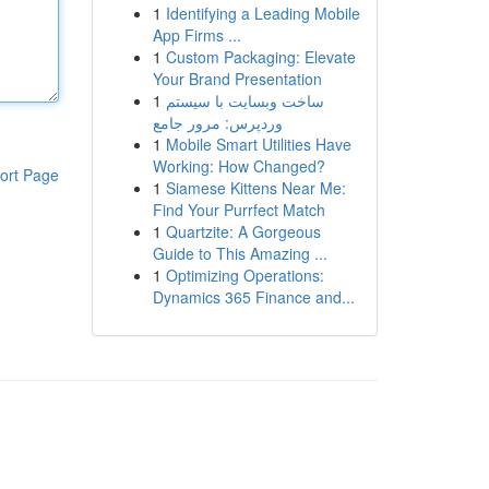
1
Identifying a Leading Mobile
App Firms ...
1
Custom Packaging: Elevate
Your Brand Presentation
1
ساخت وبسایت با سیستم
وردپرس: مرور جامع
1
Mobile Smart Utilities Have
Working: How Changed?
ort Page
1
Siamese Kittens Near Me:
Find Your Purrfect Match
1
Quartzite: A Gorgeous
Guide to This Amazing ...
1
Optimizing Operations:
Dynamics 365 Finance and...