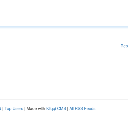
Rep
d
|
Top Users
| Made with
Kliqqi CMS
|
All RSS Feeds