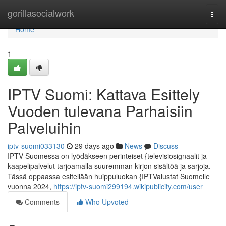
Home
gorillasocialwork
Togg
navi
Home
1
IPTV Suomi: Kattava Esittely
Vuoden tulevana Parhaisiin
Palveluihin
iptv-suomi033130
29 days ago
News
Discuss
IPTV Suomessa on lyödäkseen perinteiset {televisiosignaalit ja
kaapelipalvelut tarjoamalla suuremman kirjon sisältöä ja sarjoja.
Tässä oppaassa esitellään huippuluokan {IPTValustat Suomelle
vuonna 2024,
https://iptv-suomi299194.wikipublicity.com/user
Comments
Who Upvoted