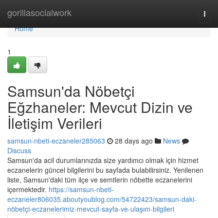
Home
gorillasocialwork
Togg
navi
Home
1
Samsun'da Nöbetçi
Eğzhaneler: Mevcut Dizin ve
İletişim Verileri
samsun-nbeti-eczaneler285063
28 days ago
News
Discuss
Samsun'da acil durumlarınızda size yardımcı olmak için hizmet
eczanelerin güncel bilgilerini bu sayfada bulabilirsiniz. Yenilenen
liste, Samsun'daki tüm ilçe ve semtlerin nöbette eczanelerini
içermektedir.
https://samsun-nbeti-
eczaneler806035.aboutyoublog.com/54722423/samsun-daki-
nöbetçi-eczanelerimiz-mevcut-sayfa-ve-ulaşım-bilgileri