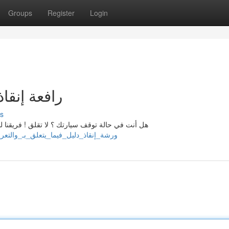
Groups
Register
Login
رافعة إنقاذ
s
هل أنت في حالة توقف سيارتك ؟ لا تقلق ! فريقنا لدي
illanrlkb184502.wikipresses.com/7656667/ورشة_إنقاذ_دليل_فيما_يتعلق_بـ_والتعريفات