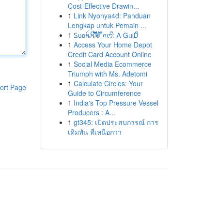
Cost-Effective Drawin...
1
Link Nyonya4d: Panduan
Lengkap untuk Pemain ...
1
Ꮪᴜʙꫝꫝ፝֟፝֟፝֟፝֟፝֟፝֟፝֟፝֍፝֟፝֟ ꪀᰔᩚ: Ꭺ ᏀᥙᎥᎠᩚ
1
Access Your Home Depot
Credit Card Account Online
1
Social Media Ecommerce
Triumph with Ms. Adetomi
1
Calculate Circles: Your
ort Page
Guide to Circumference
1
India's Top Pressure Vessel
Producers : A...
1
gt345: เปิดประสบการณ์ การ
เดิมพัน ที่เหนือกว่า