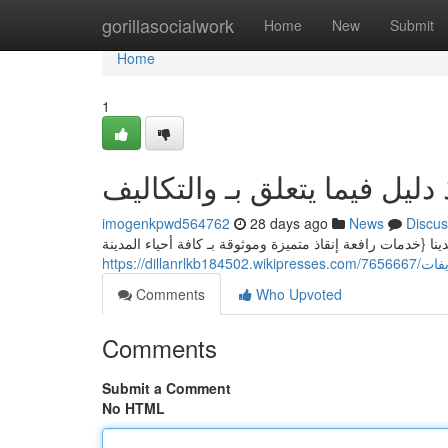
Home
gorillasocialwork
Home
New
Submit
Home
1
 دليل فيما يتعلق بـ والتكاليف
imogenkpwd564762
28 days ago
News
Discus
نا {خدمات رافعة إنقاذ متميزة وموثوقة بـ كافة أحياء المدينة
https://d
Comments
Who Upvoted
Comments
Submit a Comment
No HTML