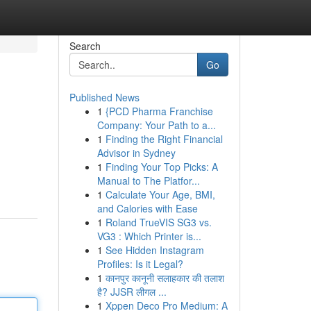
Search
Go
Published News
1
{PCD Pharma Franchise
Company: Your Path to a...
1
Finding the Right Financial
Advisor in Sydney
1
Finding Your Top Picks: A
Manual to The Platfor...
1
Calculate Your Age, BMI,
and Calories with Ease
1
Roland TrueVIS SG3 vs.
VG3 : Which Printer is...
1
See Hidden Instagram
Profiles: Is it Legal?
1
कानपुर कानूनी सलाहकार की तलाश
है? JJSR लीगल ...
1
Xppen Deco Pro Medium: A