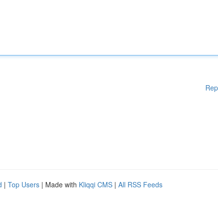
Rep
d
|
Top Users
| Made with
Kliqqi CMS
|
All RSS Feeds